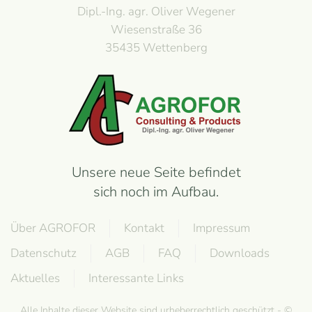
Dipl.-Ing. agr. Oliver Wegener
Wiesenstraße 36
35435 Wettenberg
Unsere neue Seite befindet
sich noch im Aufbau.
Über AGROFOR
Kontakt
Impressum
Datenschutz
AGB
FAQ
Downloads
Aktuelles
Interessante Links
Alle Inhalte dieser Website sind urheberrechtlich geschützt - ©