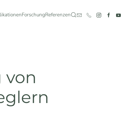
likationen
Forschung
Referenzen
 von
eglern