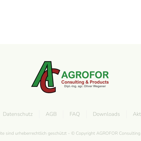
Datenschutz
AGB
FAQ
Downloads
Akt
site sind urheberrechtlich geschützt - © Copyright AGROFOR Consultin