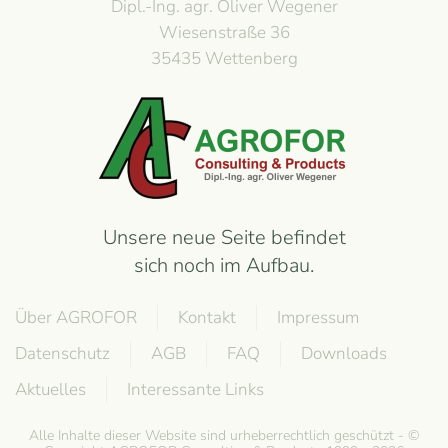
Dipl.-Ing. agr. Oliver Wegener
Wiesenstraße 36
35435 Wettenberg
Unsere neue Seite befindet
sich noch im Aufbau.
Über AGROFOR
Kontakt
Impressum
Datenschutz
AGB
FAQ
Downloads
Aktuelles
Interessante Links
Alle Inhalte dieser Website sind urheberrechtlich geschützt - ©