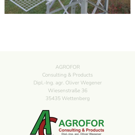
AGROFOR
Consulting & Products
Dipl.-Ing. agr. Oliver Wegener
Wiesenstraße 36
35435 Wettenberg