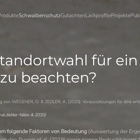
Produkte
Schwalbenschutz
Gutachten
Lackprofile
Projekte
Pub
Standortwahl für ein
zu beachten?
ng von WEGENER, O. & ZEDLER, A. (2020): Voraussetzungen für eine erfo
nal.de/der-falke-4-2020/
erem folgende Faktoren von Bedeutung
(Auswertung der Erge
an den Bremer et al. (2019) sowie eigene Beobachtungen; St