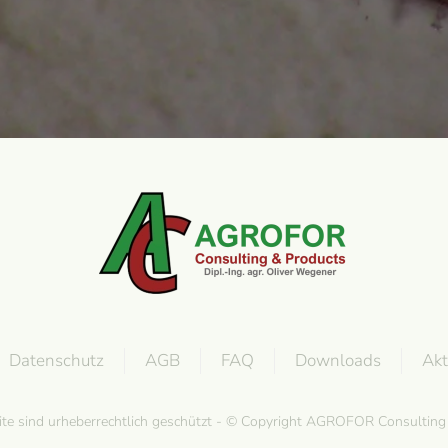
Datenschutz
AGB
FAQ
Downloads
Akt
site sind urheberrechtlich geschützt - © Copyright AGROFOR Consultin