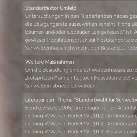
Standortfaktor Umfeld
Untersuchungen in den Niederlanden haben geze
die Belegungsrate auszuwirken scheint. Hohe Bä
Bäumen und/oder Gebäuden „eingekesselt“ ist. A
gewisser Populationsdruck auf Neststandorte be
Schwalbenhaus nicht mehr, den Bestand zu rette
Weitere Maßnahmen
Um die Besiedlung eines Schwalbenhauses zu för
„Kotspritzern“ am Einflugloch (Fassadenfarbe) v
Schwalben abgespielt werden.
Literatur zum Thema "Standortwahl für Schwalb
Bondkowski C 2005: Grundlagen für ein Artenhil
De Jong WW, van Berkel W 2012: De Nederlandse 
De Jong WW, van Berkel W 2013: De Nederlandse 
De Jong WW, van Berkel W 2013: Huiszwaluwtille