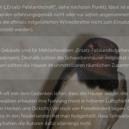
n („Ersatz-Felslandschaft“, siehe nächsten Punkt). Ideal is
erden erfahrungsgemäß nicht oder nur selten angenommen,
ss die oftmals mitgelieferten Winkelbretter nicht zum Eins
estellt werden).
. Gebäude sind für Mehlschwalben „Ersatz-Felslandschaften“
Gebirgen). Deshalb sollten die Schwalbenhäuser möglichst i
men sollten die Häuser im unmittelbaren räumlichen Zusa
ch oft von dem Gedanken leiten, dass die Häuser wegen de
alben erbeuten ihre Nahrung meist in höheren Luftschicht
n Hecken und Dickicht (Versteck von Fressfeinden) liegen
u. In den Niederlanden hat man festgestellt, dass Schwal
hatten die Autoren dafür allerdings nicht.