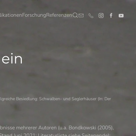
likationen
Forschung
Referenzen
 ein
lgreiche Besiedlung: Schwalben- und Seglerhäuser (In: Der
bnisse mehrerer Autoren (u.a. Bondkowski (2005),
and Juni 2021; Literaturliste siehe Seitenende):