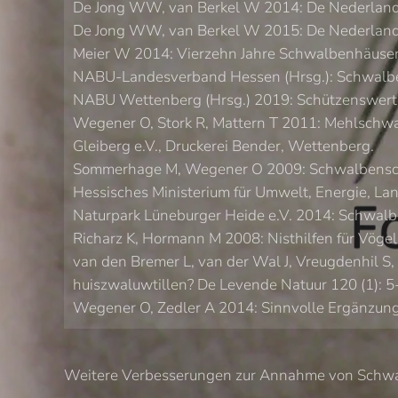
De Jong WW, van Berkel W 2014: De Nederlandse 
De Jong WW, van Berkel W 2015: De Nederlandse 
Meier W 2014: Vierzehn Jahre Schwalbenhäuser 
NABU-Landesverband Hessen (Hrsg.): Schwalben
NABU Wettenberg (Hrsg.) 2019: Schützenswerte
Wegener O, Stork R, Mattern T 2011: Mehlschwa
Gleiberg e.V., Druckerei Bender, Wettenberg.
Sommerhage M, Wegener O 2009: Schwalbenschutz
Hessisches Ministerium für Umwelt, Energie, La
Naturpark Lüneburger Heide e.V. 2014: Schwalbe
Richarz K, Hormann M 2008: Nisthilfen für Vöge
van den Bremer L, van der Wal J, Vreugdenhil S,
huiszwaluwtillen? De Levende Natuur 120 (1): 5
Wegener O, Zedler A 2014: Sinnvolle Ergänzung 
Weitere Verbesserungen zur Annahme von Schw