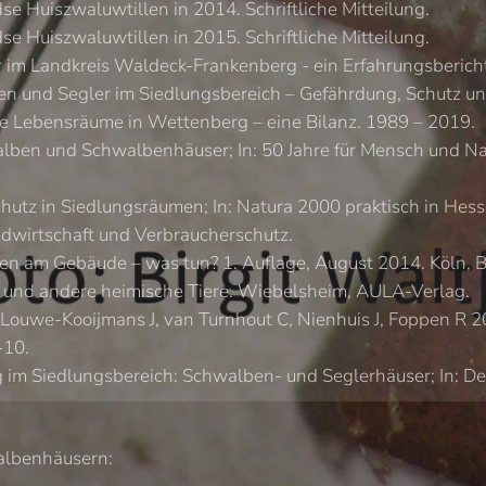
Huiszwaluwtillen in 2014. Schriftliche Mitteilung.
Huiszwaluwtillen in 2015. Schriftliche Mitteilung.
im Landkreis Waldeck-Frankenberg - ein Erfahrungsbericht.
 und Segler im Siedlungsbereich – Gefährdung, Schutz un
 Lebensräume in Wettenberg – eine Bilanz. 1989 – 2019.
lben und Schwalbenhäuser; In: 50 Jahre für Mensch und Na
 in Siedlungsräumen; In: Natura 2000 praktisch in Hessen
ndwirtschaft und Verbraucherschutz.
n am Gebäude – was tun? 1. Auflage, August 2014. Köln, B
l und andere heimische Tiere. Wiebelsheim, AULA-Verlag.
 Louwe-Kooijmans J, van Turnhout C, Nienhuis J, Foppen R 
-10.
im Siedlungsbereich: Schwalben- und Seglerhäuser; In: Der
albenhäusern: