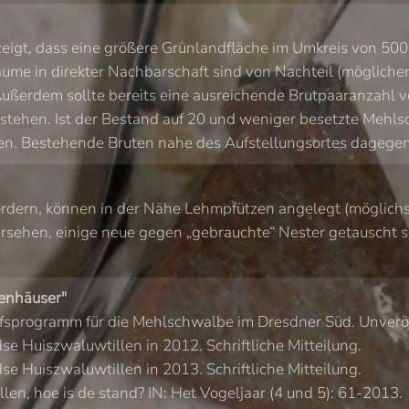
igt, dass eine größere Grünlandfläche im Umkreis von 500
ume in direkter Nachbarschaft sind von Nachteil (mögliche
ußerdem sollte bereits eine ausreichende Brutpaaranzahl v
stehen. Ist der Bestand auf 20 und weniger besetzte Mehls
n. Bestehende Bruten nahe des Aufstellungsortes dagegen 
dern, können in der Nähe Lehmpfützen angelegt (möglichst f
ersehen, einige neue gegen „gebrauchte“ Nester getauscht 
enhäuser"
fsprogramm für die Mehlschwalbe im Dresdner Süd. Unveröf
Huiszwaluwtillen in 2012. Schriftliche Mitteilung.
Huiszwaluwtillen in 2013. Schriftliche Mitteilung.
n, hoe is de stand? IN: Het Vogeljaar (4 und 5): 61-2013.