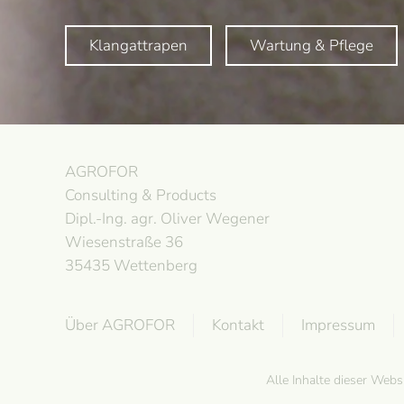
Klangattrapen
Wartung & Pflege
AGROFOR
Consulting & Products
Dipl.-Ing. agr. Oliver Wegener
Wiesenstraße 36
35435 Wettenberg
Über AGROFOR
Kontakt
Impressum
Alle Inhalte dieser Web