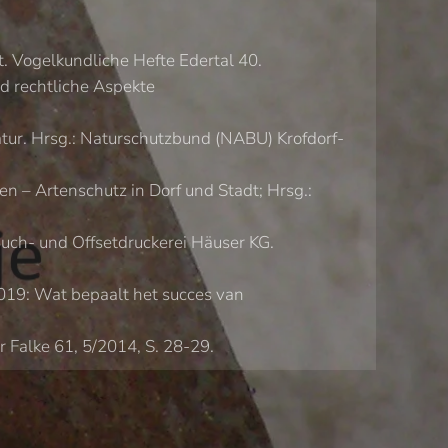
 Vogelkundliche Hefte Edertal 40.
d rechtliche Aspekte
tur. Hrsg.: Naturschutzbund (NABU) Krofdorf-
 – Artenschutz in Dorf und Stadt; Hrsg.:
uch- und Offsetdruckerei Häuser KG.
2019: Wat bepaalt het succes van
 Falke 61, 5/2014, S. 28-29.