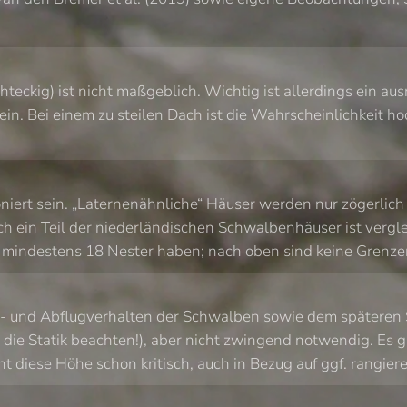
chteckig) ist nicht maßgeblich. Wichtig ist allerdings ein 
 sein. Bei einem zu steilen Dach ist die Wahrscheinlichkeit 
iert sein. „Laternenähnliche“ Häuser werden nur zögerlich o
in Teil der niederländischen Schwalbenhäuser ist vergleic
e mindestens 18 Nester haben; nach oben sind keine Grenze
und Abflugverhalten der Schwalben sowie dem späteren Serv
 die Statik beachten!), aber nicht zwingend notwendig. Es 
int diese Höhe schon kritisch, auch in Bezug auf ggf. rangie