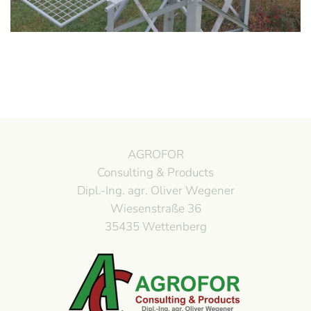
AGROFOR
Consulting & Products
Dipl.-Ing. agr. Oliver Wegener
Wiesenstraße 36
35435 Wettenberg